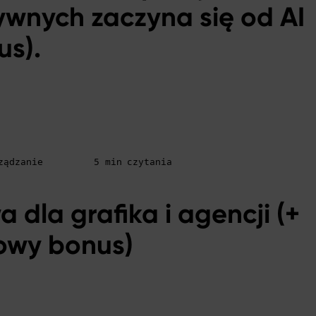
ywnych zaczyna się od AI
us).
rządzanie
5 min czytania
 dla grafika i agencji (+
wy bonus)