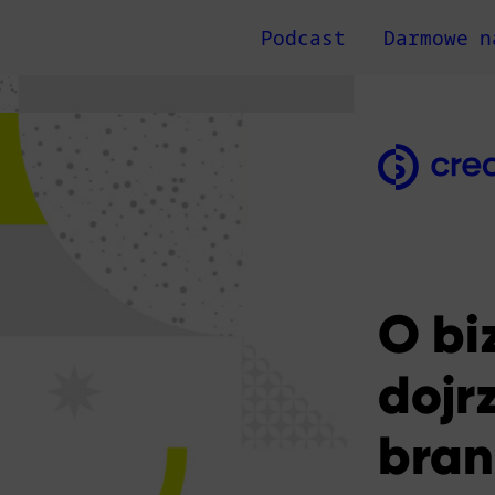
Podcast
Darmowe n
O bi
dojr
bra