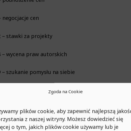
– negocjacje cen
2 – stawki za projekty
4 – wycena praw autorskich
9 – szukanie pomysłu na siebie
3 – wpływ budowania portfolio i strony na rozwój
Zgoda na Cookie
2 – o komforcie i zagrożeniach współpracy ze stałymi
ywamy plików cookie, aby zapewnić najlepszą jakoś
rzystania z naszej witryny. Możesz dowiedzieć się
2 – momenty zwrotne i zmiany w zespole
ęcej o tym, jakich plików cookie używamy lub je