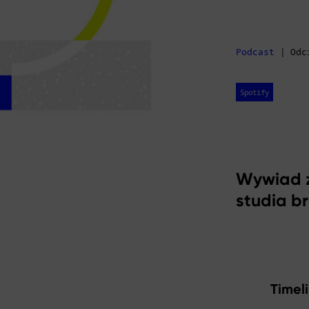
Podcast
| Odc
Spotify
Wywiad z
studia b
Timel