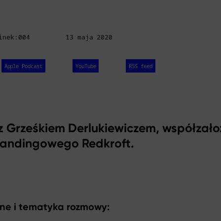
inek:004
13 maja 2020
Apple Podcast
YouTube
RSS feed
 Grześkiem Derlukiewiczem, współzało
randingowego Redkroft.
ine i tematyka rozmowy: