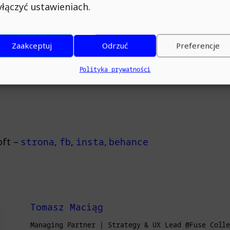
łączyć ustawieniach.
9 – trudne momenty w relacjach i płynąca z nich nau
Zaakceptuj
Odrzuć
Preferencje
0 – wpływ pandemii na biznes
Polityka prywatności
oft –
strona
,
fb
,
insta
,
behance
Tomasz Maciąg
Managing Partner | Strategy & UX Lead @Fuse Coll