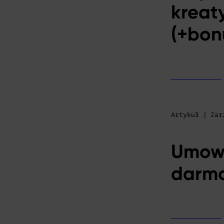
kreat
(+bon
Artykuł | Za
Umowa
darmo