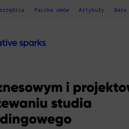
arzędzia
Paczka umów
Artykuły
Baza
znesowym i projekt
zewaniu studia
ndingowego