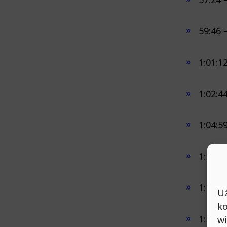
59:46 
1:01:1
1:02:4
1:04:5
1:11:0
1:14:1
Uż
ko
1:15:3
wi