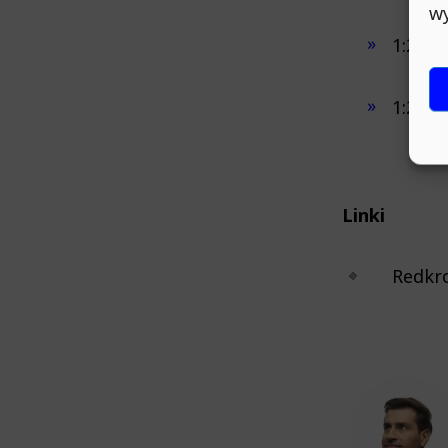
wy
1:20:5
1:27:2
Linki
Redkr